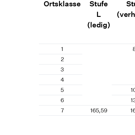
Ortsklasse
Stufe
St
L
(verh
(ledig)
1
2
3
4
5
1
6
1
7
165,59
1