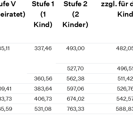
ufe V
Stufe 1
Stufe 2
zzgl. für 
eiratet)
(1
(2
Kin
Kind)
Kinder)
85,11
337,46
493,00
482,0
527,70
496,5
360,56
562,38
511,42
09,41
383,64
597,06
526,7
33,73
406,73
674,02
542,5
65,59
531,08
763,33
588,8