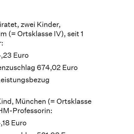
iratet, zwei Kinder,
lm (= Ortsklasse IV), seit 1
:
,23 Euro
ienzuschlag 674,02 Euro
Leistungsbezug
n Kind, München (= Ortsklasse
 HM-Professorin:
,18 Euro