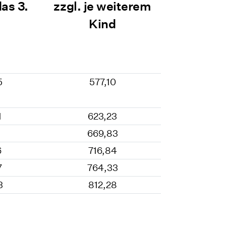
das 3.
zzgl. je weiterem
d
Kind
5
577,10
1
623,23
669,83
6
716,84
7
764,33
3
812,28