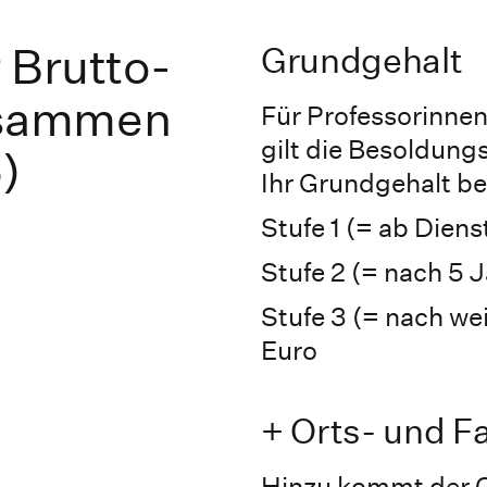
r Brutto-
Grundgehalt
sammen
Für Professorinne
gilt die Besoldun
)
Ihr Grundgehalt be
Stufe 1 (= ab Diens
Stufe 2 (= nach 5 
Stufe 3 (= nach we
Euro
+ Orts- und F
Hinzu kommt der O