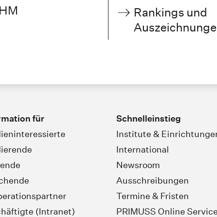
HM
Rankings und
Auszeichnunge
rmation für
Schnelleinstieg
ieninteressierte
Institute & Einrichtunge
ierende
International
rende
Newsroom
schende
Ausschreibungen
erationspartner
Termine & Fristen
häftigte (Intranet)
PRIMUSS Online Servic