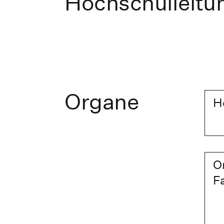
Hochschulleitu
Organe
H
O
F