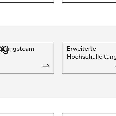
ng
eitungsteam
Erweiterte
Hochschulleitun