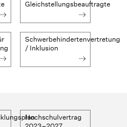
te
Gleichstellungsbeauftragte
ür
Schwerbehindertenvertretung
ung
/ Inklusion
klungsplan
Hochschulvertrag
2023–2027