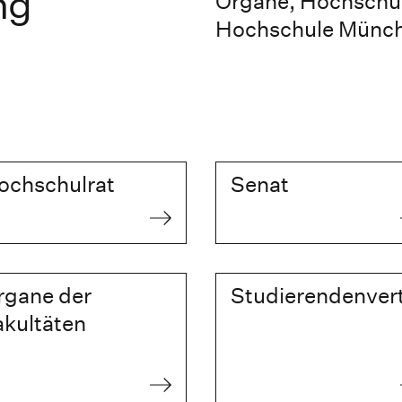
ng
Organe, Hochschu
Hochschule Münc
ochschulrat
Senat
rgane der
Studierendenver
akultäten