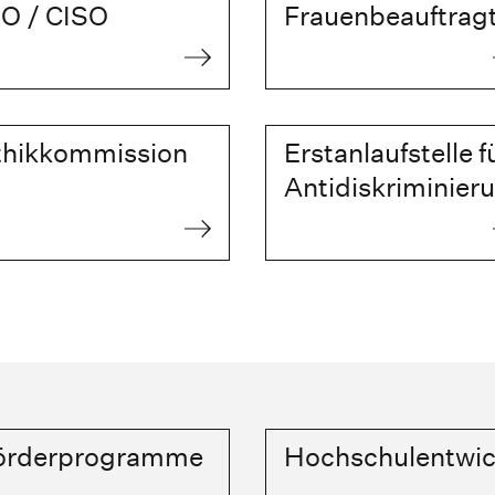
IO / CISO
Frauenbeauftrag
thikkommission
Erstanlaufstelle f
Antidiskriminier
örderprogramme
Hochschulentwic