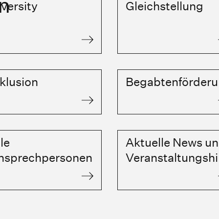
n
versity
Gleichstellung
klusion
Begabtenförder
le
Aktuelle News u
nsprechpersonen
Veranstaltungsh