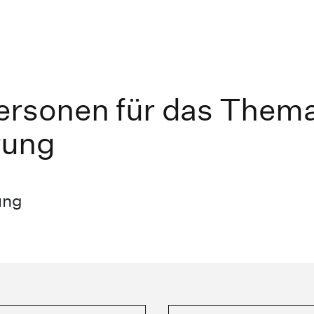
ersonen für das Them
rung
ung