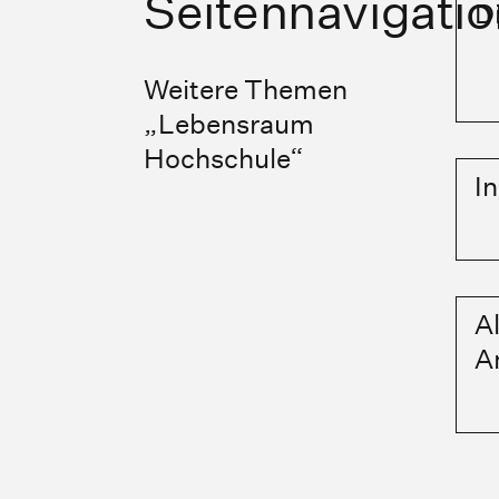
Seitennavigatio
Di
Weitere Themen
„Lebensraum
Hochschule“
In
Al
A