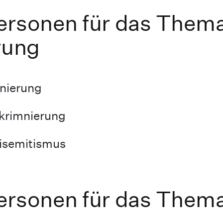
ersonen für das Them
rung
mnierung
skrimnierung
isemitismus
ersonen für das Them