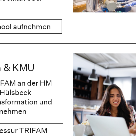
hool aufnehmen
n & KMU
RIFAM an der HM
. Hülsbeck
nsformation und
ernehmen
fessur TRIFAM