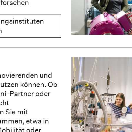
forschen
ngsinstituten
n
movierenden und
 nutzen können. Ob
ni-Partner oder
cht
n Sie mit
sammen, etwa in
obilität oder