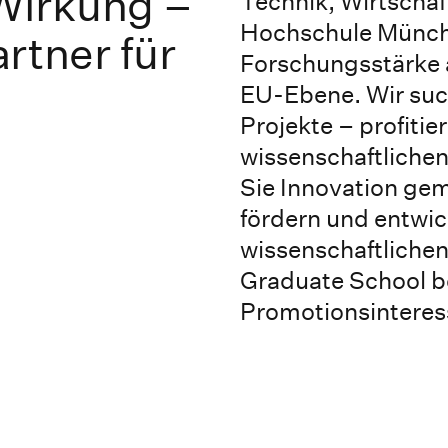
Wirkung –
Technik, Wirtschaft
Hochschule Münch
rtner für
Forschungsstärke 
EU-Ebene. Wir suc
Projekte – profiti
wissenschaftliche
Sie Innovation ge
fördern und entwic
wissenschaftliche
Graduate School b
Promotionsinteres