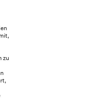
len
mit,
n zu
on
rt,
e