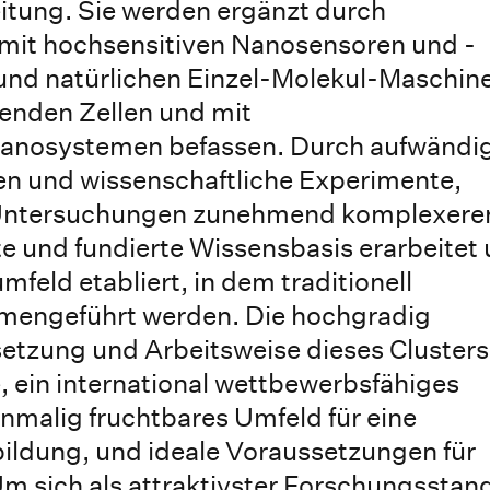
tung. Sie werden ergänzt durch
 mit hochsensitiven Nanosensoren und -
 und natürlichen Einzel-Molekul-Maschin
benden Zellen und mit
 Nanosystemen befassen. Durch aufwändi
n und wissenschaftliche Experimente,
 Untersuchungen zunehmend komplexere
e und fundierte Wissensbasis erarbeitet
eld etabliert, in dem traditionell
mmengeführt werden. Die hochgradig
etzung und Arbeitsweise dieses Clusters
, ein international wettbewerbsfähiges
malig fruchtbares Umfeld für eine
ldung, und ideale Voraussetzungen für
m sich als attraktivster Forschungsstan