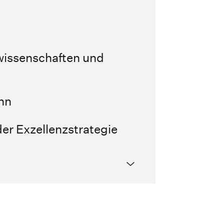
wissenschaften und
nn
er Exzellenzstrategie