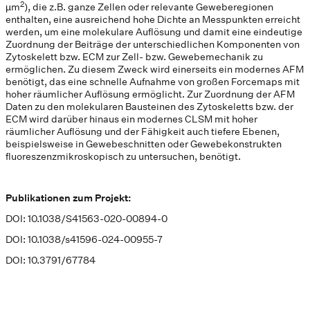
2
µm
), die z.B. ganze Zellen oder relevante Geweberegionen
enthalten, eine ausreichend hohe Dichte an Messpunkten erreicht
werden, um eine molekulare Auflösung und damit eine eindeutige
Zuordnung der Beiträge der unterschiedlichen Komponenten von
Zytoskelett bzw. ECM zur Zell- bzw. Gewebemechanik zu
ermöglichen. Zu diesem Zweck wird einerseits ein modernes AFM
benötigt, das eine schnelle Aufnahme von großen Forcemaps mit
hoher räumlicher Auflösung ermöglicht. Zur Zuordnung der AFM
Daten zu den molekularen Bausteinen des Zytoskeletts bzw. der
ECM wird darüber hinaus ein modernes CLSM mit hoher
räumlicher Auflösung und der Fähigkeit auch tiefere Ebenen,
beispielsweise in Gewebeschnitten oder Gewebekonstrukten
fluoreszenzmikroskopisch zu untersuchen, benötigt.
Publikationen zum Projekt:
DOI:
10.1038/S41563-020-00894-0
DOI:
10.1038/s41596-024-00955-7
DOI:
10.3791/67784