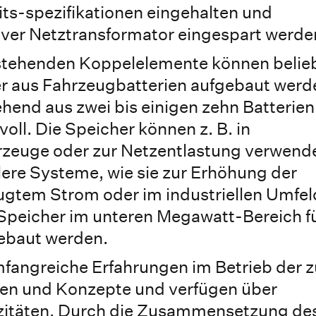
eits-spezifikationen eingehalten und
siver Netztransformator eingespart werde
tstehenden Koppelelemente können belie
er aus Fahrzeugbatterien aufgebaut werd
hend aus zwei bis einigen zehn Batterien
voll. Die Speicher können z. B. in
hrzeuge oder zur Netzentlastung verwend
ere Systeme, wie sie zur Erhöhung der
ugtem Strom oder im industriellen Umfel
Speicher im unteren Megawatt-Bereich f
ebaut werden.
mfangreiche Erfahrungen im Betrieb der z
n und Konzepte und verfügen über
zitäten. Durch die Zusammensetzung de