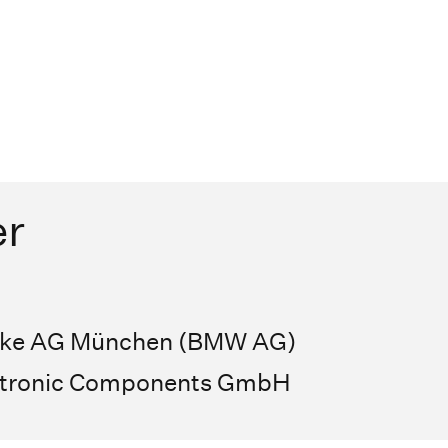
er
rke AG München (BMW AG)
ectronic Components GmbH