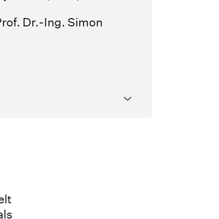
rof. Dr.-Ing. Simon
elt
als