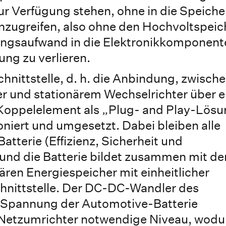
ur Verfügung stehen, ohne in die Speiche
einzugreifen, also ohne den Hochvoltspeic
ungsaufwand in die Elektronikkomponent
ung zu verlieren.
hnittstelle, d. h. die Anbindung, zwisch
 und stationärem Wechselrichter über e
s Koppelelement als „Plug- and Play-Lös
ioniert und umgesetzt. Dabei bleiben alle
tterie (Effizienz, Sicherheit und
 und die Batterie bildet zusammen mit d
ren Energiespeicher mit einheitlicher
chnittstelle. Der DC-DC-Wandler des
 Spannung der Automotive-Batterie
en Netzumrichter notwendige Niveau, wodu