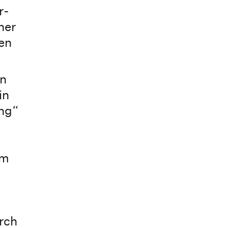
r-
her
en
en
in
ung“
em
rch