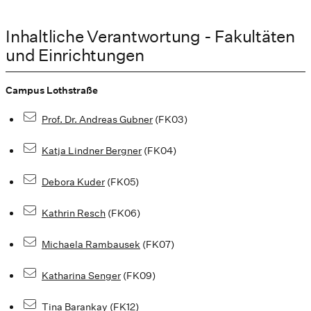
Inhaltliche Verantwortung - Fakultäten
und Einrichtungen
Campus Lothstraße
Prof. Dr. Andreas Gubner
(FK03)
Katja Lindner Bergner
(FK04)
Debora Kuder
(FK05)
Kathrin Resch
(FK06)
Michaela Rambausek
(FK07)
Katharina Senger
(FK09)
Tina Barankay
(FK12)