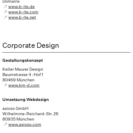
Domains
www.b-ite.de
www.b-ite.com
www.b-ite.net
Corporate Design
Gestaltungskonzept
Keller Maurer Design
Baumstrasse 4 -Hof 1
80469 München
www.km-d.com
Umsetzung Webdesign
asioso GmbH
Wilhelmine-Reichard-Str. 26
80935 München
www.asioso.com