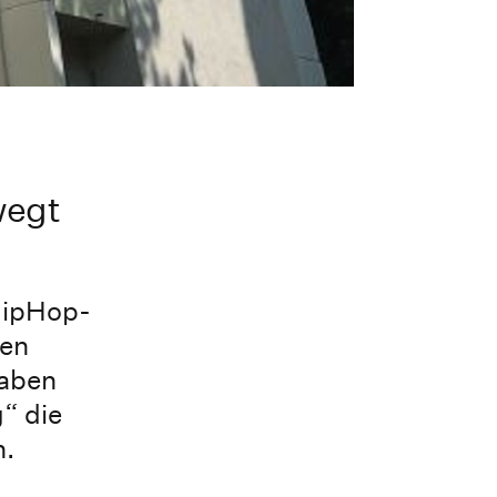
)
wegt
HipHop-
den
haben
“ die
n.