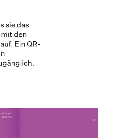
s sie das
 mit den
auf. Ein QR-
en
ugänglich.