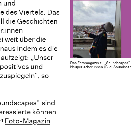
n und
 des Viertels. Das
ll die Geschichten
r:innen
i weit über die
naus indem es die
aufzeigt: „Unser
Das Fotomagazin zu „Soundscapes“ gib
 positives und
Neuperlacher:innen (Bild: Soundsca
rzuspiegeln“, so
oundscapes“ sind
teressierte können
Foto-Magazin