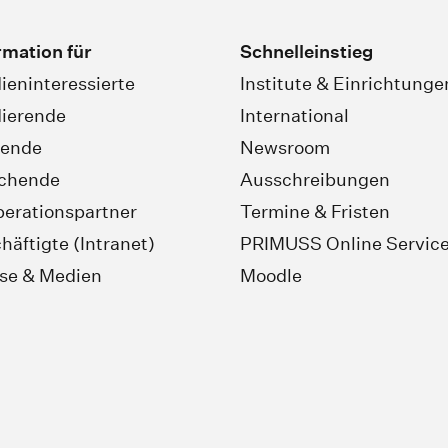
rmation für
Schnelleinstieg
ieninteressierte
Institute & Einrichtunge
ierende
International
rende
Newsroom
schende
Ausschreibungen
erationspartner
Termine & Fristen
häftigte (Intranet)
PRIMUSS Online Servic
se & Medien
Moodle