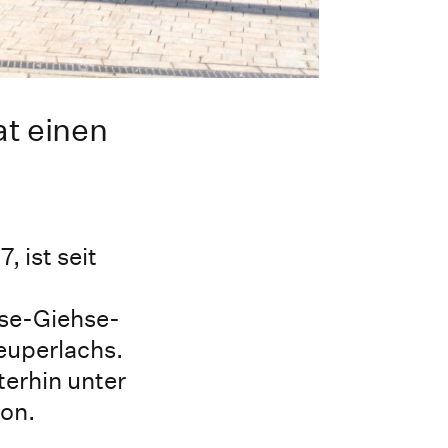
t einen
 ist seit
ese-Giehse-
euperlachs.
terhin unter
on.