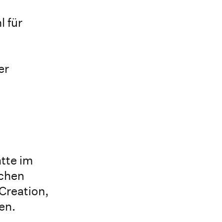
 für
er
tte im
nchen
Creation,
en.