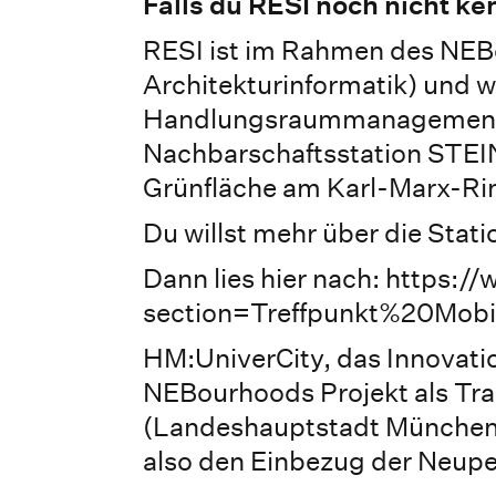
Falls du RESI noch nicht ke
RESI ist im Rahmen des NEBo
Architekturinformatik) und w
Handlungsraummanagement N
Nachbarschaftsstation STEINI
Grünfläche am Karl-Marx-Ri
Du willst mehr über die Stat
Dann lies hier nach: https:
section=Treffpunkt%20Mob
HM:UniverCity, das Innovat
NEBourhoods Projekt als Tr
(Landeshauptstadt München) 
also den Einbezug der Neuper