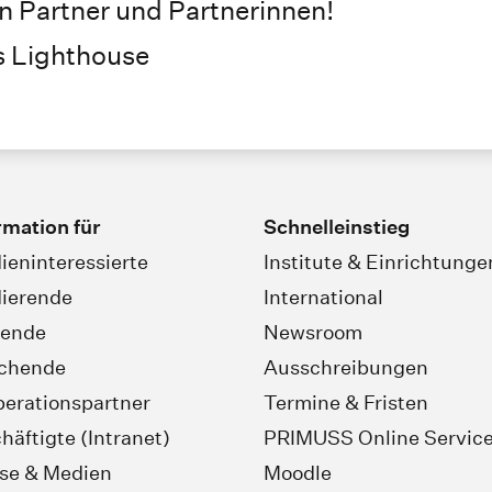
en Partner und Partnerinnen!
s Lighthouse
rmation für
Schnelleinstieg
ieninteressierte
Institute & Einrichtunge
ierende
International
rende
Newsroom
schende
Ausschreibungen
erationspartner
Termine & Fristen
häftigte (Intranet)
PRIMUSS Online Servic
se & Medien
Moodle