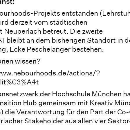
nnst:
urhoods-Projekts entstanden (Lehrstuhl
ird derzeit vom städtischen
euperlach betreut. Die zweite
 bleibt an dem bisherigen Standort in d
ng, Ecke Peschelanger bestehen.
ionen wissen?
//www.nebourhoods.de/actions/?
ilit%C3%A4t
ionsnetzwerk der Hochschule München ha
ansition Hub gemeinsam mit Kreativ Mü
die Verantwortung für den Part der Co-
lacher Stakeholder aus allen vier Sektor