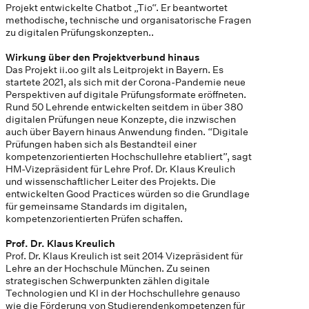
Projekt entwickelte Chatbot „Tio“. Er beantwortet
methodische, technische und organisatorische Fragen
zu digitalen Prüfungskonzepten..
Wirkung über den Projektverbund hinaus
Das Projekt ii.oo gilt als Leitprojekt in Bayern. Es
startete 2021, als sich mit der Corona-Pandemie neue
Perspektiven auf digitale Prüfungsformate eröffneten.
Rund 50 Lehrende entwickelten seitdem in über 380
digitalen Prüfungen neue Konzepte, die inzwischen
auch über Bayern hinaus Anwendung finden. “Digitale
Prüfungen haben sich als Bestandteil einer
kompetenzorientierten Hochschullehre etabliert”, sagt
HM-Vizepräsident für Lehre Prof. Dr. Klaus Kreulich
und wissenschaftlicher Leiter des Projekts. Die
entwickelten Good Practices würden so die Grundlage
für gemeinsame Standards im digitalen,
kompetenzorientierten Prüfen schaffen.
Prof. Dr. Klaus Kreulich
Prof. Dr. Klaus Kreulich ist seit 2014 Vizepräsident für
Lehre an der Hochschule München. Zu seinen
strategischen Schwerpunkten zählen digitale
Technologien und KI in der Hochschullehre genauso
wie die Förderung von Studierendenkompetenzen für