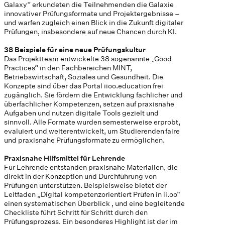
Galaxy“ erkundeten die Teilnehmenden die Galaxie
innovativer Prüfungsformate und Projektergebnisse –
und warfen zugleich einen Blick in die Zukunft digitaler
Prüfungen, insbesondere auf neue Chancen durch KI.
38 Beispiele für eine neue Prüfungskultur
Das Projektteam entwickelte 38 sogenannte „Good
Practices“ in den Fachbereichen MINT,
Betriebswirtschaft, Soziales und Gesundheit. Die
Konzepte sind über das Portal iioo.education frei
zugänglich. Sie fördern die Entwicklung fachlicher und
überfachlicher Kompetenzen, setzen auf praxisnahe
Aufgaben und nutzen digitale Tools gezielt und
sinnvoll. Alle Formate wurden semesterweise erprobt,
evaluiert und weiterentwickelt, um Studierenden faire
und praxisnahe Prüfungsformate zu ermöglichen.
Praxisnahe Hilfsmittel für Lehrende
Für Lehrende entstanden praxisnahe Materialien, die
direkt in der Konzeption und Durchführung von
Prüfungen unterstützen. Beispielsweise bietet der
Leitfaden „Digital kompetenzorientiert Prüfen in ii.oo“
einen systematischen Überblick , und eine begleitende
Checkliste führt Schritt für Schritt durch den
Prüfungsprozess. Ein besonderes Highlight ist der im