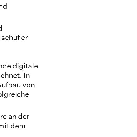
und
d
schuf er
nde digitale
chnet. In
Aufbau von
olgreiche
re an der
 mit dem