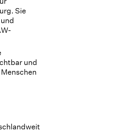
ür
urg. Sie
 und
HAW-
e
ichtbar und
t, Menschen
tschlandweit