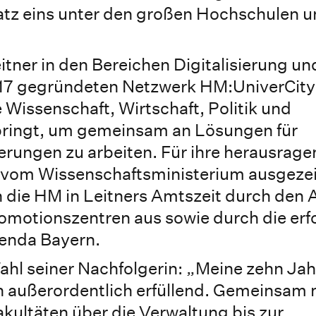
latz eins unter den großen Hochschulen 
tner in den Bereichen Digitalisierung un
17 gegründeten Netzwerk HM:UniverCity 
e Wissenschaft, Wirtschaft, Politik und
bringt, um gemeinsam an Lösungen für
erungen zu arbeiten. Für ihre herausrage
 vom Wissenschaftsministerium ausgezei
h die HM in Leitners Amtszeit durch den 
omotionszentren aus sowie durch die erf
enda Bayern.
Wahl seiner Nachfolgerin: „Meine zehn Jah
h außerordentlich erfüllend. Gemeinsam
ultäten über die Verwaltung bis zur