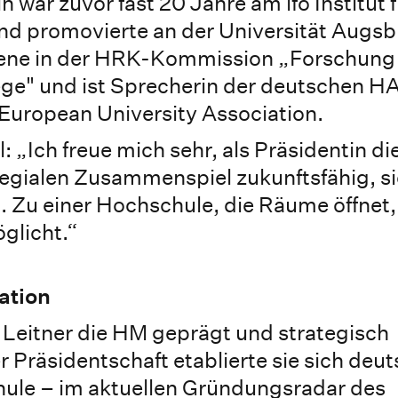
n war zuvor fast 20 Jahre am ifo Institut f
nd promovierte an der Universität Augsb
bene in der HRK-Kommission „Forschung
ege" und ist Sprecherin der deutschen 
European University Association.
: „Ich freue mich sehr, als Präsidentin di
gialen Zusammenspiel zukunftsfähig, s
n. Zu einer Hochschule, die Räume öffne
glicht.“
ation
n Leitner die HM geprägt und strategisch
r Präsidentschaft etablierte sie sich deu
ule – im aktuellen Gründungsradar des