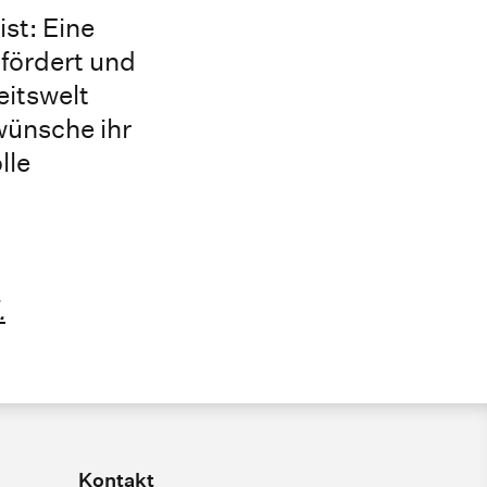
st: Eine
 fördert und
eitswelt
 wünsche ihr
lle
.
Kontakt