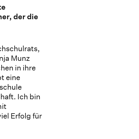
te
er, der die
chschulrats,
onja Munz
en in ihre
t eine
hschule
aft. Ich bin
it
el Erfolg für