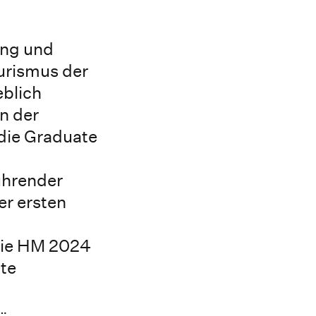
ung und
urismus der
eblich
n der
die Graduate
ührender
er ersten
 die HM 2024
te