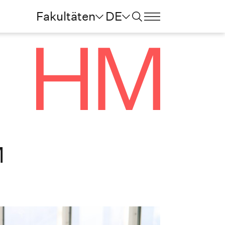
Fakultäten
DE
M