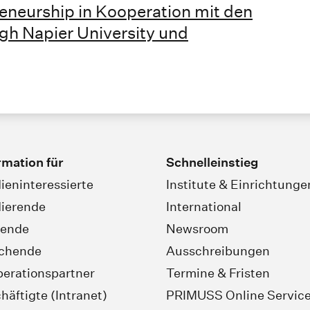
reneurship in Kooperation mit den
gh Napier University und
rmation für
Schnelleinstieg
ieninteressierte
Institute & Einrichtunge
ierende
International
rende
Newsroom
schende
Ausschreibungen
erationspartner
Termine & Fristen
häftigte (Intranet)
PRIMUSS Online Servic