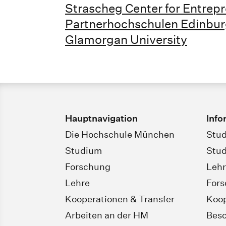
Strascheg Center for Entrep
Partnerhochschulen Edinbur
Glamorgan University
Hauptnavigation
Info
Die Hochschule München
Stud
Studium
Stud
Forschung
Leh
Lehre
For
Kooperationen & Transfer
Koop
Arbeiten an der HM
Besc