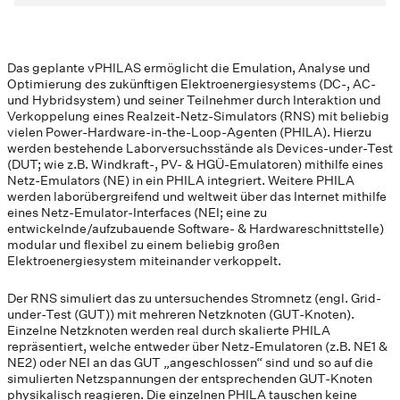
Das geplante vPHILAS ermöglicht die Emulation, Analyse und
Optimierung des zukünftigen Elektroenergiesystems (DC-, AC-
und Hybridsystem) und seiner Teilnehmer durch Interaktion und
Verkoppelung eines Realzeit-Netz-Simulators (RNS) mit beliebig
vielen Power-Hardware-in-the-Loop-Agenten (PHILA). Hierzu
werden bestehende Laborversuchsstände als Devices-under-Test
(DUT; wie z.B. Windkraft-, PV- & HGÜ-Emulatoren) mithilfe eines
Netz-Emulators (NE) in ein PHILA integriert. Weitere PHILA
werden laborübergreifend und weltweit über das Internet mithilfe
eines Netz-Emulator-Interfaces (NEI; eine zu
entwickelnde/aufzubauende Software- & Hardwareschnittstelle)
modular und flexibel zu einem beliebig großen
Elektroenergiesystem miteinander verkoppelt.
Der RNS simuliert das zu untersuchendes Stromnetz (engl. Grid-
under-Test (GUT)) mit mehreren Netzknoten (GUT-Knoten).
Einzelne Netzknoten werden real durch skalierte PHILA
repräsentiert, welche entweder über Netz-Emulatoren (z.B. NE1 &
NE2) oder NEI an das GUT „angeschlossen“ sind und so auf die
simulierten Netzspannungen der entsprechenden GUT-Knoten
physikalisch reagieren. Die einzelnen PHILA tauschen keine