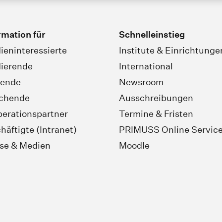
rmation für
Schnelleinstieg
ieninteressierte
Institute & Einrichtunge
ierende
International
rende
Newsroom
schende
Ausschreibungen
erationspartner
Termine & Fristen
häftigte (Intranet)
PRIMUSS Online Servic
se & Medien
Moodle