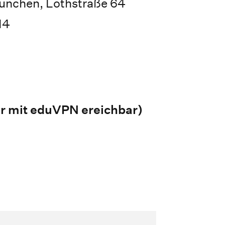
ünchen, Lothstraße 64
14
r mit eduVPN ereichbar)