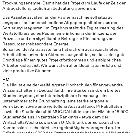
Trocknungsenergie. Damit hat das Projekt im Laufe der Zeit der
Antragstellung täglich an Bedeutung gewonnen.
Das Assistenzsystem an der Papiermaschine soll situativ
angepasst auf unterschiedliche Altpapierqualitäten aus der
Sortierung reagieren. Im Ergebnis steht die Digitalisierung des
Wertstoffkreislaufes Papier, eine Erhöhung der Effizienz der
Prozesse und ein signifikanter Beitrag zur Einsparung von
Ressourcen insbesondere Energie.
Schon bei der Antragsstellung hat sich ein ausgezeichnetes
Arbeitsklima unter den Akteuren ausgebildet, so dass eine gute
Grundlage für ein gutes Projektfortkommen und erfolgreiches
Arbeiten gelegt ist. Wir wünschen allen Beteiligten Erfolg und
viele produktive Stunden.
HM
Die HM ist eine der vielfältigsten Hochschulen für angewandte
Wissenschaften in Deutschland. Ihre Stärken sind: ein breites
Studienangebot, eine interdisziplinäre Forschung, eine
unternehmerische Grundhaltung, eine starke regionale
Vernetzung sowie eine weltoffene Ausstrahlung. 14 Fakultäten
sowie die Studienfakultät MUC.DAI bilden an der HM über 18.500
Studierende aus. In zentralen Rankings - etwa dem der
WirtschaftsWoche sowie dem U-Multirank der Europäischen
Kommission - schneidet sie regelmäßig hervorragend ab. Im
Gründungsradar 2022 des Stifterverbands belegen die HM und ihr