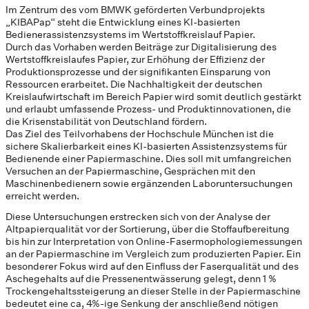
Im Zentrum des vom BMWK geförderten Verbundprojekts
„KIBAPap“ steht die Entwicklung eines KI-basierten
Bedienerassistenzsystems im Wertstoffkreislauf Papier.
Durch das Vorhaben werden Beiträge zur Digitalisierung des
Wertstoffkreislaufes Papier, zur Erhöhung der Effizienz der
Produktionsprozesse und der signifikanten Einsparung von
Ressourcen erarbeitet. Die Nachhaltigkeit der deutschen
Kreislaufwirtschaft im Bereich Papier wird somit deutlich gestärkt
und erlaubt umfassende Prozess- und Produktinnovationen, die
die Krisenstabilität von Deutschland fördern.
Das Ziel des Teilvorhabens der Hochschule München ist die
sichere Skalierbarkeit eines KI-basierten Assistenzsystems für
Bedienende einer Papiermaschine. Dies soll mit umfangreichen
Versuchen an der Papiermaschine, Gesprächen mit den
Maschinenbedienern sowie ergänzenden Laboruntersuchungen
erreicht werden.
Diese Untersuchungen erstrecken sich von der Analyse der
Altpapierqualität vor der Sortierung, über die Stoffaufbereitung
bis hin zur Interpretation von Online-Fasermophologiemessungen
an der Papiermaschine im Vergleich zum produzierten Papier. Ein
besonderer Fokus wird auf den Einfluss der Faserqualität und des
Aschegehalts auf die Pressenentwässerung gelegt, denn 1 %
Trockengehaltssteigerung an dieser Stelle in der Papiermaschine
bedeutet eine ca, 4%-ige Senkung der anschließend nötigen