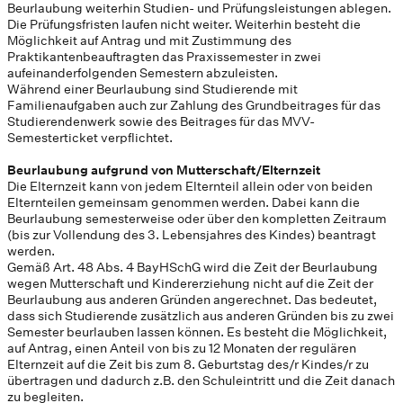
Beurlaubung weiterhin Studien- und Prüfungsleistungen ablegen.
Die Prüfungsfristen laufen nicht weiter. Weiterhin besteht die
Möglichkeit auf Antrag und mit Zustimmung des
Praktikantenbeauftragten das Praxissemester in zwei
aufeinanderfolgenden Semestern abzuleisten.
Während einer Beurlaubung sind Studierende mit
Familienaufgaben auch zur Zahlung des Grundbeitrages für das
Studierendenwerk sowie des Beitrages für das MVV-
Semesterticket verpflichtet.
Beurlaubung aufgrund von Mutterschaft/Elternzeit
Die Elternzeit kann von jedem Elternteil allein oder von beiden
Elternteilen gemeinsam genommen werden. Dabei kann die
Beurlaubung semesterweise oder über den kompletten Zeitraum
(bis zur Vollendung des 3. Lebensjahres des Kindes) beantragt
werden.
Gemäß Art. 48 Abs. 4 BayHSchG wird die Zeit der Beurlaubung
wegen Mutterschaft und Kindererziehung nicht auf die Zeit der
Beurlaubung aus anderen Gründen angerechnet. Das bedeutet,
dass sich Studierende zusätzlich aus anderen Gründen bis zu zwei
Semester beurlauben lassen können. Es besteht die Möglichkeit,
auf Antrag, einen Anteil von bis zu 12 Monaten der regulären
Elternzeit auf die Zeit bis zum 8. Geburtstag des/r Kindes/r zu
übertragen und dadurch z.B. den Schuleintritt und die Zeit danach
zu begleiten.