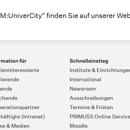
M:UniverCity" finden Sie auf unserer Web
rmation für
Schnelleinstieg
ieninteressierte
Institute & Einrichtunge
ierende
International
rende
Newsroom
schende
Ausschreibungen
erationspartner
Termine & Fristen
häftigte (Intranet)
PRIMUSS Online Servic
se & Medien
Moodle