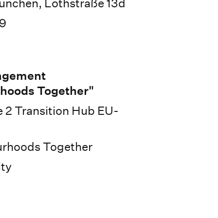
ünchen, Lothstraße 13d
19
agement
hoods Together"
2 Transition Hub EU-
urhoods Together
ty