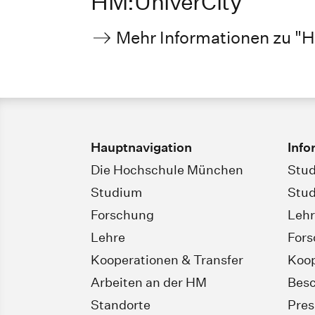
HM:UniverCity
Mehr Informationen zu "H
Hauptnavigation
Info
Die Hochschule München
Stud
Studium
Stud
Forschung
Leh
Lehre
For
Kooperationen & Transfer
Koop
Arbeiten an der HM
Besc
Standorte
Pres