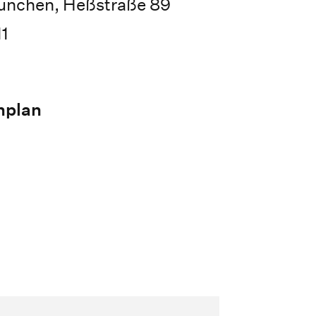
ünchen, Heßstraße 89
1
nplan