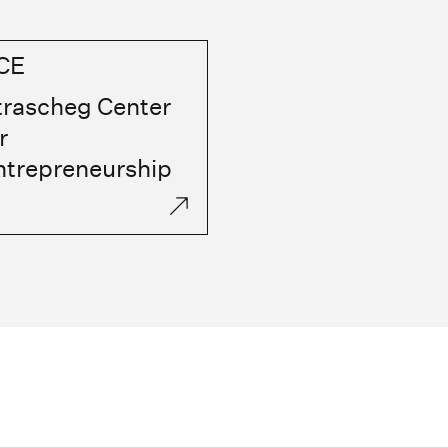
CE
trascheg Center
r
ntrepreneurship