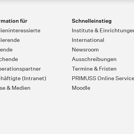
rmation für
Schnelleinstieg
ieninteressierte
Institute & Einrichtunge
ierende
International
rende
Newsroom
schende
Ausschreibungen
erationspartner
Termine & Fristen
häftigte (Intranet)
PRIMUSS Online Servic
se & Medien
Moodle