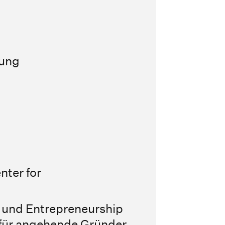
lung
nter for
 und Entrepreneurship
 für angehende Gründer