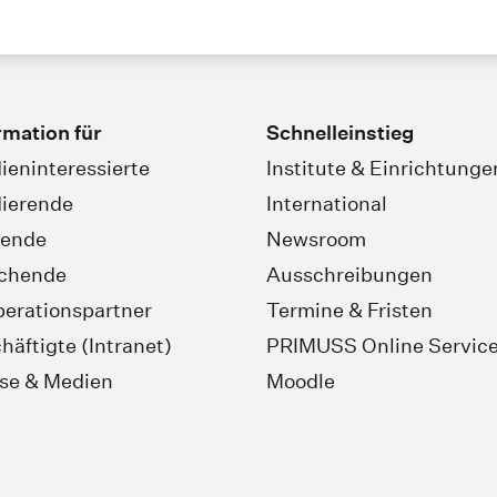
rmation für
Schnelleinstieg
ieninteressierte
Institute & Einrichtunge
ierende
International
rende
Newsroom
schende
Ausschreibungen
erationspartner
Termine & Fristen
häftigte (Intranet)
PRIMUSS Online Servic
se & Medien
Moodle