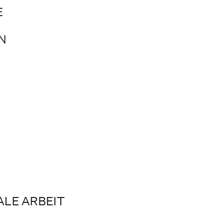
E
N
ALE ARBEIT