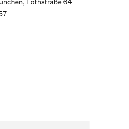
ünchen, Lothstraße 64
57