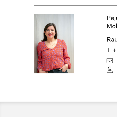
Pej
Mo
Rau
T +