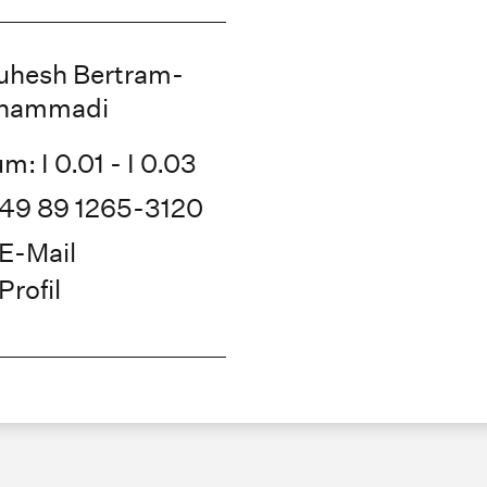
uhesh Bertram-
hammadi
m: I 0.01 - I 0.03
49 89 1265-3120
E-Mail
Profil