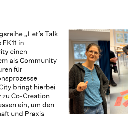
sreihe „Let’s Talk
 FK11 in
ity einen
 dem als Community
uren für
ionsprozesse
ity bringt hierbei
 zu Co-Creation
essen ein, um den
aft und Praxis