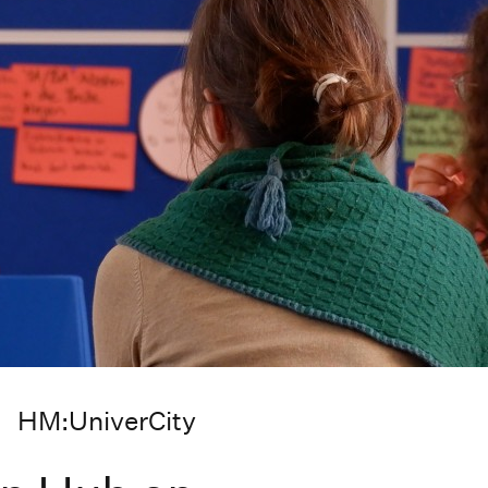
HM:UniverCity