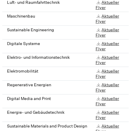
Luft- und Raumfahrttechnik
Aktueller
Flyer
Maschinenbau
Aktueller
Flyer
Sustainable Engineering
Aktueller
Flyer
Digitale Systeme
Aktueller
Flyer
Elektro- und Informationstechnik
Aktueller
Flyer
Elektromobilität
Aktueller
Flyer
Regenerative Energien
Aktueller
Flyer
Digital Media and Print
Aktueller
Flyer
Energie- und Gebäudetechnik
Aktueller
Flyer
Sustainable Materials and Product Design
Aktueller