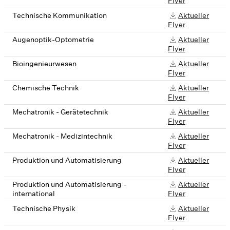
Flyer
Technische Kommunikation
Aktueller
Flyer
Augenoptik-Optometrie
Aktueller
Flyer
Bioingenieurwesen
Aktueller
Flyer
Chemische Technik
Aktueller
Flyer
Mechatronik - Gerätetechnik
Aktueller
Flyer
Mechatronik - Medizintechnik
Aktueller
Flyer
Produktion und Automatisierung
Aktueller
Flyer
Produktion und Automatisierung -
Aktueller
international
Flyer
Technische Physik
Aktueller
Flyer