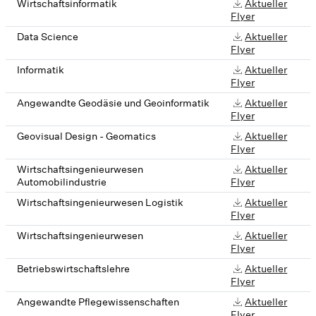
Wirtschaftsinformatik
Aktueller
Flyer
Data Science
Aktueller
Flyer
Informatik
Aktueller
Flyer
Angewandte Geodäsie und Geoinformatik
Aktueller
Flyer
Geovisual Design - Geomatics
Aktueller
Flyer
Wirtschaftsingenieurwesen
Aktueller
Automobilindustrie
Flyer
Wirtschaftsingenieurwesen Logistik
Aktueller
Flyer
Wirtschaftsingenieurwesen
Aktueller
Flyer
Betriebswirtschaftslehre
Aktueller
Flyer
Angewandte Pflegewissenschaften
Aktueller
Flyer