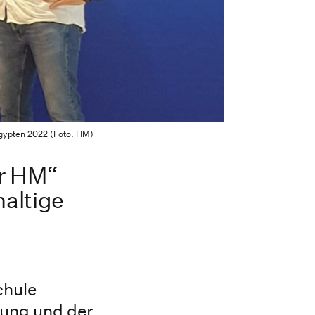
gypten 2022 (Foto: HM)
er HM“
altige
chule
hung und der