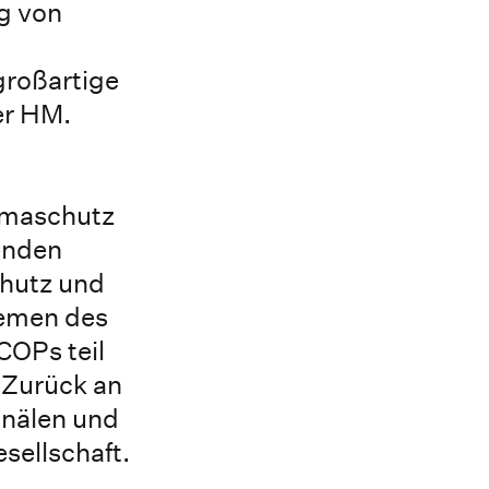
ng von
großartige
er HM.
limaschutz
enden
chutz und
hemen des
COPs teil
 Zurück an
anälen und
sellschaft.