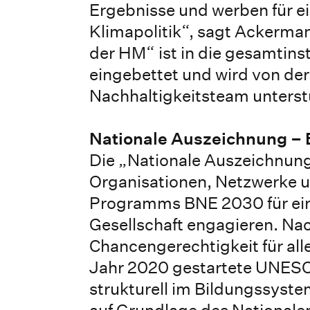
Ergebnisse und werben für e
Klimapolitik“, sagt Ackerma
der HM“ ist in die gesamtins
eingebettet und wird von de
Nachhaltigkeitsteam unterst
Nationale Auszeichnung – B
Die „Nationale Auszeichnung
Organisationen, Netzwerke
Programms BNE 2030 für eine
Gesellschaft engagieren. Na
Chancengerechtigkeit für alle
Jahr 2020 gestartete UNES
strukturell im Bildungssyste
auf Grundlage des Nationale