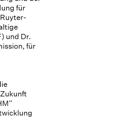
ung für
 Ruyter-
altige
) und Dr.
ssion, für
die
 Zukunft
 HM“
ntwicklung