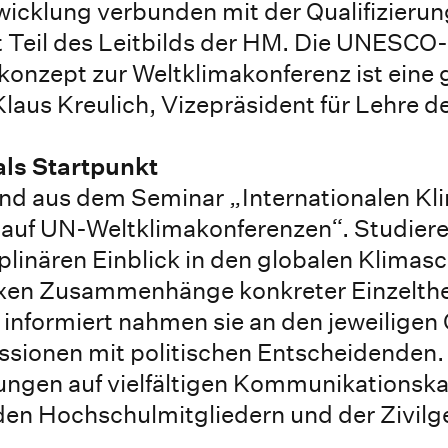
wicklung verbunden mit der Qualifizieru
t Teil des Leitbilds der HM. Die UNESCO-
onzept zur Weltklimakonferenz ist eine 
Klaus Kreulich, Vizepräsident für Lehre d
ls Startpunkt
and aus dem Seminar „Internationalen K
M auf UN-Weltklimakonferenzen“. Studier
ziplinären Einblick in den globalen Klimas
lexen Zusammenhänge konkreter Einzelt
formiert nahmen sie an den jeweiligen 
ussionen mit politischen Entscheidenden.
hrungen auf vielfältigen Kommunikationsk
en Hochschulmitgliedern und der Zivilge