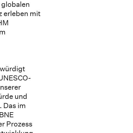
 globalen
 erleben mit
 HM
em
 würdigt
s UNESCO-
nserer
ürde und
. Das im
 BNE
er Prozess
ntwicklung