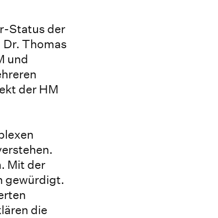
r-Status der
. Dr. Thomas
M und
ehreren
jekt der HM
plexen
verstehen.
. Mit der
 gewürdigt.
erten
lären die