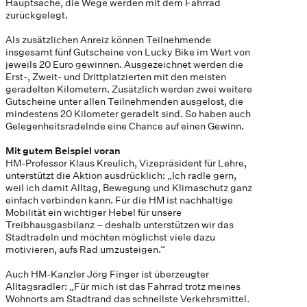
Hauptsache, die Wege werden mit dem Fahrrad
zurückgelegt.
Als zusätzlichen Anreiz können Teilnehmende
insgesamt fünf Gutscheine von Lucky Bike im Wert von
jeweils 20 Euro gewinnen. Ausgezeichnet werden die
Erst-, Zweit- und Drittplatzierten mit den meisten
geradelten Kilometern. Zusätzlich werden zwei weitere
Gutscheine unter allen Teilnehmenden ausgelost, die
mindestens 20 Kilometer geradelt sind. So haben auch
Gelegenheitsradelnde eine Chance auf einen Gewinn.
Mit gutem Beispiel voran
HM-Professor Klaus Kreulich, Vizepräsident für Lehre,
unterstützt die Aktion ausdrücklich: „Ich radle gern,
weil ich damit Alltag, Bewegung und Klimaschutz ganz
einfach verbinden kann. Für die HM ist nachhaltige
Mobilität ein wichtiger Hebel für unsere
Treibhausgasbilanz – deshalb unterstützen wir das
Stadtradeln und möchten möglichst viele dazu
motivieren, aufs Rad umzusteigen.“
Auch HM-Kanzler Jörg Finger ist überzeugter
Alltagsradler: „Für mich ist das Fahrrad trotz meines
Wohnorts am Stadtrand das schnellste Verkehrsmittel.