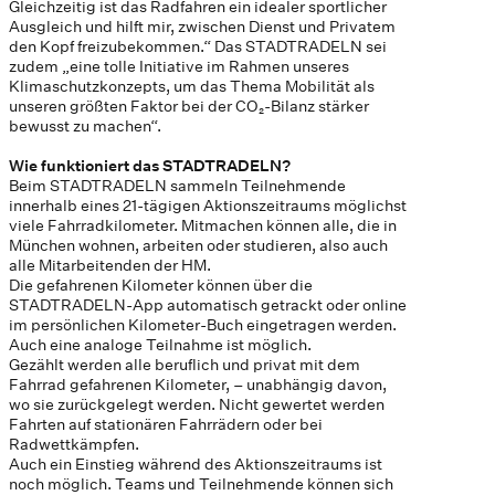
Gleichzeitig ist das Radfahren ein idealer sportlicher
Ausgleich und hilft mir, zwischen Dienst und Privatem
den Kopf freizubekommen.“ Das STADTRADELN sei
zudem „eine tolle Initiative im Rahmen unseres
Klimaschutzkonzepts, um das Thema Mobilität als
unseren größten Faktor bei der CO₂-Bilanz stärker
bewusst zu machen“.
Wie funktioniert das STADTRADELN?
Beim STADTRADELN sammeln Teilnehmende
innerhalb eines 21-tägigen Aktionszeitraums möglichst
viele Fahrradkilometer. Mitmachen können alle, die in
München wohnen, arbeiten oder studieren, also auch
alle Mitarbeitenden der HM.
Die gefahrenen Kilometer können über die
STADTRADELN-App automatisch getrackt oder online
im persönlichen Kilometer-Buch eingetragen werden.
Auch eine analoge Teilnahme ist möglich.
Gezählt werden alle beruflich und privat mit dem
Fahrrad gefahrenen Kilometer, – unabhängig davon,
wo sie zurückgelegt werden. Nicht gewertet werden
Fahrten auf stationären Fahrrädern oder bei
Radwettkämpfen.
Auch ein Einstieg während des Aktionszeitraums ist
noch möglich. Teams und Teilnehmende können sich