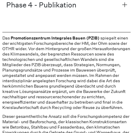
Phase 4 - Publikation
Das
Promotionszentrum Integrales Bauen (PZIB)
spiegelt einen
der wichtigsten Forschungsbereiche der HM, der Ohm sowie der
OTHR wider. Vor dem Hintergrund der großen Herausforderungen
des Klimawandels, der begrenzten Ressourcen sowie des
technologischen und gesellschaftlichen Wandels sind die
Mitglieder des PZIB überzeugt, dass Strategien, Normungen,
Planungsgrundsätze und Prozesse im Bauwesen überprüft,
umgestaltet und angepasst werden müssen. Im Rahmen der
interdisziplinär angelegten Forschung wird dabei die Art des
herkömmlichen Bauens grundlegend überdacht und durch
kreative Lösungsansätze ergänzt, um die Bauwerke der Zukunft
nachhaltiger und ressourcenschonender zu errichten,
energieeffizienter und dauerhafter zu betreiben und final in die
Kreislaufwirtschaft durch Recycling oder Reuse zu überführen.
Dieser gesamtheitliche Ansatz soll die Forschungskompetenz der
Material- und Bauforschung, der klassischen Konstruktionsarten
wie Betonbau, Stahlbau und Fassadenbau, den klimatischen
Einwirkungen durch die Gebiete des Grund- und Wasserbaus, der