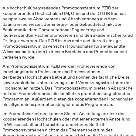
Als hochschulübergreifendes Promotionszentrum PZIB der
kooperierenden Hochschulen HM, Ohm und der OTHR können
beispielsweise Absolventen und Absolventinnen aus dem
Bauingenieurwesen, der Energie- oder Gebäudetechnik, der
Bauklimatik, dem Comuputational Engineering und
fachverwandter Fächer promovieren und den akademischen Grad
Dr.-Ing. erwerben. Das PZIB ist das erste und derzeit einzige
Promotionszentrum bayerischer Hochschulen für angewandte
Wissenschaften, dem in diesen Bereichen das Promotionsrecht
verliehen wurde.
Am Promotionszentrum PZIB werden Promovierende von
forschungstarken Professoren und Professorinnen
der beiden Hochschulen betreut und können die fachliche Breite
sowie zahlreiche Unterstützungs- und Vernetzungsstrukturen der
Hochschulen nutzen. Das Promotionszentrum bietet in Absprache
mit den Promovierenden ein fachliches promotionsbegleitendes
Programm an. Außerdem bieten die kooperierenden Hochschulen
ein allgemeines promotionsbegleitendes Programm an.
Im Promotionszentrum können Sie mit Anstellung an einer der
kooperierenden Hochschulen oder mit einer externen Anstellung
in Wissenschaft und Industrie promovieren. Sollte ihr
Promotionsvorhaben nicht in das Themenspektrum des
Promotionszentrum fallen, gibt es wie bisher die Möglichkeit einer