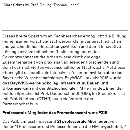
(Marc Schmailzl, Prof. Dr.-Ing. Thomas Linner)
Dieses breite Spektrum an Fachbereichen ermöglicht die Bildung
gemeinsamer Forschungsschwerpunkte mit unterschiedlichen
und ganzheitlichen Betrachtungswinkeln und damit innovative
Lösungsansätze mit hohem Realisierungspotential.
Gekennzeichnet ist die Arbeitsweise durch die enge
Zusammenarbeit von praxisnah agierenden Forschenden und
dem hoch motivierten wissenschaftlichen Nachwuchs. Auf dieser
Ebene gibt es bereits ein intensives Zusammenwirken über das
Bayerische Wissenschaftsforum-BayWISS. Im Jahr 2018 wurde
das
BayWISS-Verbundkolleg Infrastruktur, Bauen und
Urbanisierung
mit der Sitzhochschule HM gegründet. Einer der
beiden Sprecher ist Prof. Dauberschmidt (HM), im Steuerkreis ist
mit Prof. Neidhart (OTHR) auch ein Vertreter der
Partnerhochschule.
Professorale Mitglieder des Promotionszentrums PZIB
Das PZIB umfasst insgesamt
21 professorale Mitglieder
, von
denen 11 Professoren und Professorinnen an der HM angesiedelt, 4