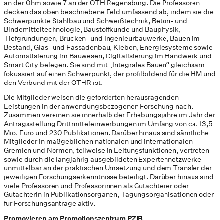
an der Ohm sowie 7 an der OTH Regensburg. Die Professoren
decken das oben beschriebene Feld umfassend ab, indem sie die
Schwerpunkte Stahlbau und Schweißtechnik, Beton- und
Bindemitteltechnologie, Baustoffkunde und Bauphysik,
Tiefgründungen, Brücken- und Ingenieurbauwerke, Bauen im
Bestand, Glas- und Fassadenbau, Kleben, Energiesysteme sowie
Automatisierung im Bauwesen, Digitalisierung im Handwerk und
Smart City belegen. Sie sind mit „Integrales Bauen“ gleichsam
fokussiert auf einen Schwerpunkt, der profilbildend für die HM und
den Verbund mit der OTHR ist.
Die Mitglieder weisen die geforderten herausragenden
Leistungen in der anwendungsbezogenen Forschung nach.
Zusammen vereinen sie innerhalb der Erhebungsjahre im Jahr der
Antragsstellung Drittmitteleinwerbungen im Umfang von ca. 13,5
Mio. Euro und 230 Publikationen. Darüber hinaus sind sämtliche
Mitglieder in maßgeblichen nationalen und internationalen
Gremien und Normen, teilweise in Leitungsfunktionen, vertreten
sowie durch die langjährig ausgebildeten Expertennetzwerke
unmittelbar an der praktischen Umsetzung und dem Transfer der
jeweiligen Forschungserkenntnisse beteiligt. Darüber hinaus sind
viele Professoren und Professorinnen als Gutachterer oder
Gutachterin in Publikationsorganen, Tagungsorganisationen oder
für Forschungsanträge aktiv.
Promovieren am Promotionszentrum PZIB