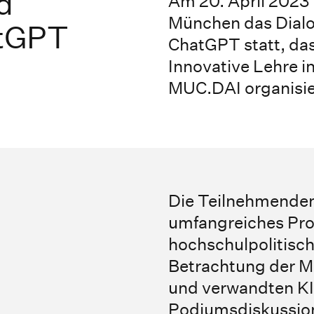
d
Am 20. April 2023
München das Dial
tGPT
ChatGPT statt, da
Innovative Lehre 
MUC.DAI organisie
Die Teilnehmenden
umfangreiches Pr
hochschulpolitisch
Betrachtung der M
und verwandten K
Podiumsdiskussion