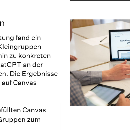
n
tung fand ein
 Kleingruppen
hin zu konkreten
hatGPT an der
n. Die Ergebnisse
 auf Canvas
efüllten Canvas
 Gruppen zum
.