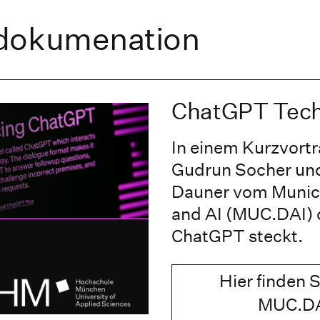
sdokumenation
ChatGPT Tech
In einem Kurzvortra
Gudrun Socher un
Dauner vom Munich 
and AI (MUC.DAI) d
ChatGPT steckt.
Hier finden 
MUC.DA