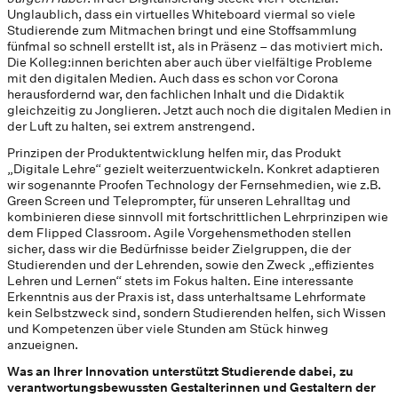
Unglaublich, dass ein virtuelles Whiteboard viermal so viele
Studierende zum Mitmachen bringt und eine Stoffsammlung
fünfmal so schnell erstellt ist, als in Präsenz – das motiviert mich.
Die Kolleg:innen berichten aber auch über vielfältige Probleme
mit den digitalen Medien. Auch dass es schon vor Corona
herausfordernd war, den fachlichen Inhalt und die Didaktik
gleichzeitig zu Jonglieren. Jetzt auch noch die digitalen Medien in
der Luft zu halten, sei extrem anstrengend.
Prinzipen der Produktentwicklung helfen mir, das Produkt
„Digitale Lehre“ gezielt weiterzuentwickeln. Konkret adaptieren
wir sogenannte Proofen Technology der Fernsehmedien, wie z.B.
Green Screen und Teleprompter, für unseren Lehralltag und
kombinieren diese sinnvoll mit fortschrittlichen Lehrprinzipen wie
dem Flipped Classroom. Agile Vorgehensmethoden stellen
sicher, dass wir die Bedürfnisse beider Zielgruppen, die der
Studierenden und der Lehrenden, sowie den Zweck „effizientes
Lehren und Lernen“ stets im Fokus halten. Eine interessante
Erkenntnis aus der Praxis ist, dass unterhaltsame Lehrformate
kein Selbstzweck sind, sondern Studierenden helfen, sich Wissen
und Kompetenzen über viele Stunden am Stück hinweg
anzueignen.
Was an Ihrer Innovation unterstützt Studierende dabei, zu
verantwortungsbewussten Gestalterinnen und Gestaltern der