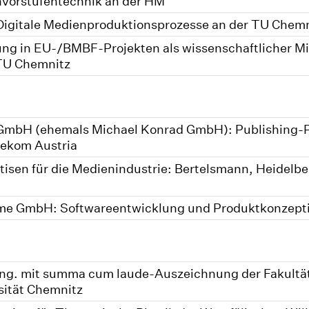
nvorstufentechnik an der HM
 Digitale Medienproduktionsprozesse an der TU Chem
ng in EU-/BMBF-Projekten als wissenschaftlicher Mita
TU Chemnitz
 GmbH (ehemals Michael Konrad GmbH): Publishing-P
lekom Austria
isen für die Medienindustrie: Bertelsmann, Heidelb
me GmbH: Softwareentwicklung und Produktkonzepti
Ing. mit summa cum laude-Auszeichnung der Fakultät
sität Chemnitz