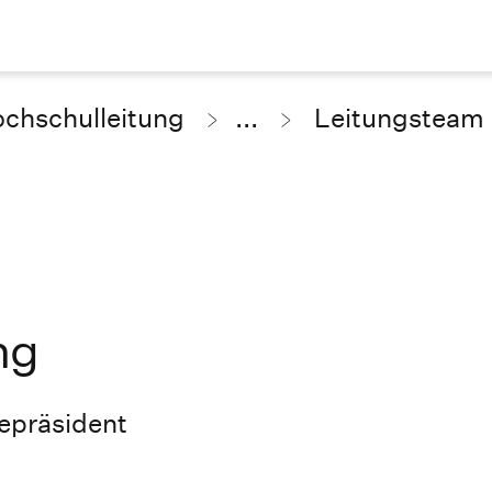
chschulleitung
...
Leitungsteam
ng
zepräsident