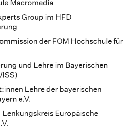
ule Macromedia
Experts Group im HFD
erung
skommission der FOM Hochschule für
ierung und Lehre im Bayerischen
WISS)
t:innen Lehre der bayerischen
ern e.V.
m Lenkungskreis Europäische
.V.