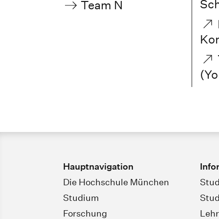
Sch
Team N
Kon
(Yo
Hauptnavigation
Info
Die Hochschule München
Stud
Studium
Stud
Forschung
Leh