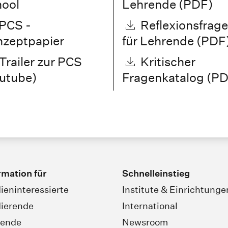
ool
Lehrende (PDF)
PCS -
Reflexionsfrag
zeptpapier
für Lehrende (PDF
Trailer zur PCS
Kritischer
utube)
Fragenkatalog (P
rmation für
Schnelleinstieg
ieninteressierte
Institute & Einrichtunge
ierende
International
rende
Newsroom