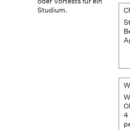
oder Vortests für ein
Studium.
C
S
B
Ag
W
W
Ob
4
pe