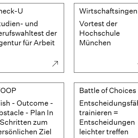
heck-U
Wirtschaftsinge
tudien- und
Vortest der
erufswahltest der
Hochschule
entur für Arbeit
München
OOP
Battle of Choices
ish - Outcome -
Entscheidungsfäh
stacle - Plan In
trainieren =
 Schritten zum
Entscheidungen
rsönlichen Ziel
leichter treffen