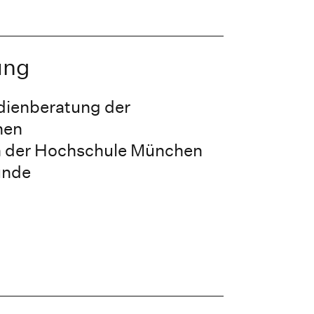
ung
dienberatung der
hen
n der Hochschule München
unde