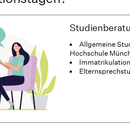
Studienberat
Allgemeine Stu
Hochschule Münc
Immatrikulatio
Elternsprechst