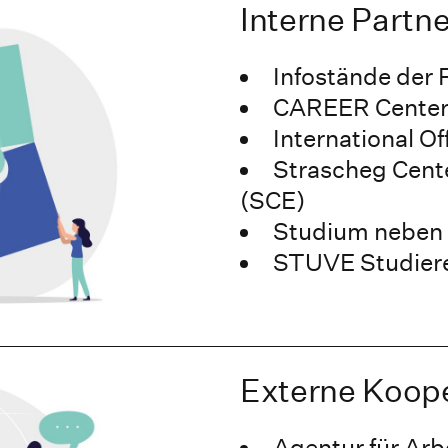
Interne Partn
Infostände der 
CAREER Cente
International Of
Strascheg Cente
(SCE)
Studium neben 
STUVE Studier
Externe Koope
Agentur für Ar