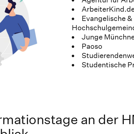
ArbeiterKind.d
Evangelische & 
Hochschulgemein
Junge Münchne
Paoso
Studierendenw
Studentische P
ormationstage an der 
blick