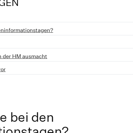
NGEN
ieninformationstagen?
an der HM ausmacht
vor
e bei den
tionstagen?