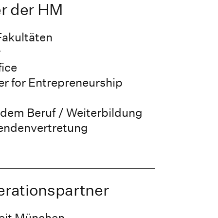
er der HM
Fakultäten
r
fice
r for Entrepreneurship
dem Beruf / Weiterbildung
endenvertretung
rationspartner
beit München