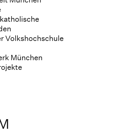
e
katholische
den
r Volkshochschule
erk München
rojekte
HM