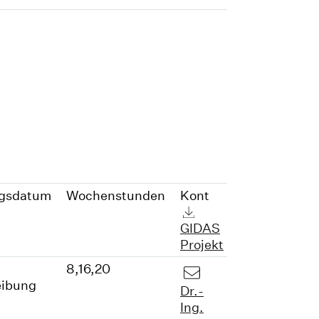
ngsdatum
Wochenstunden
Kont
GIDAS
Projekt
8,16,20
eibung
Dr.-
Ing.