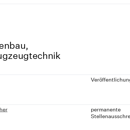
nenbau,
lugzeugtechnik
Veröffentlichu
her
permanente
Stellenausschr