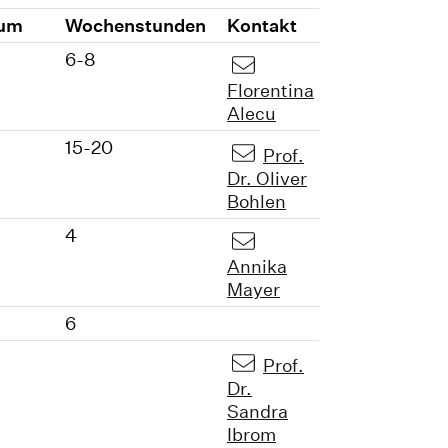
tum
Wochenstunden
Kontakt
6-8
Florentina
Alecu
15-20
Prof.
Dr. Oliver
Bohlen
4
Annika
Mayer
6
Prof.
Dr.
Sandra
Ibrom