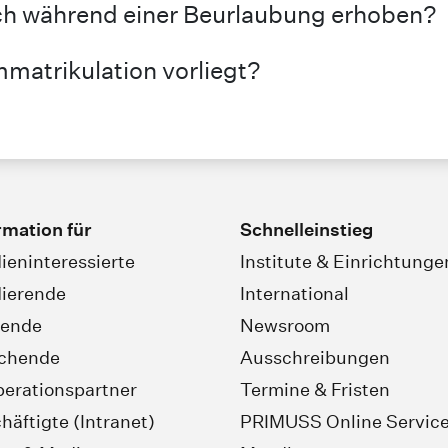
ch während einer Beurlaubung erhoben?
matrikulation vorliegt?
rmation für
Schnelleinstieg
ieninteressierte
Institute & Einrichtunge
ierende
International
rende
Newsroom
schende
Ausschreibungen
erationspartner
Termine & Fristen
häftigte (Intranet)
PRIMUSS Online Servic