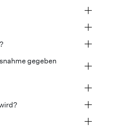
?
Ausnahme gegeben
 wird?