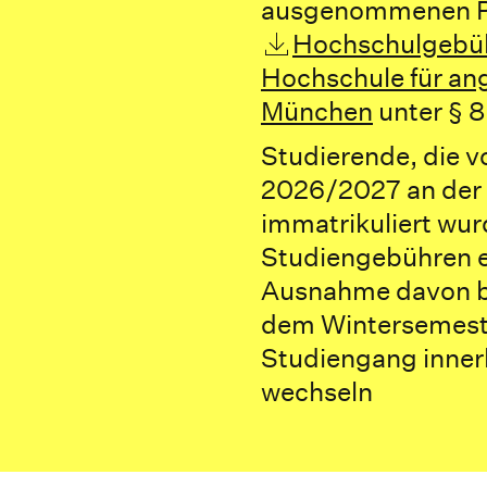
ausgenommenen Per
Hochschulgebüh
Hochschule für an
München
unter § 8
Studierende, die 
2026/2027 an der
immatrikuliert wu
Studiengebühren e
Ausnahme davon bi
dem Wintersemest
Studiengang inner
wechseln