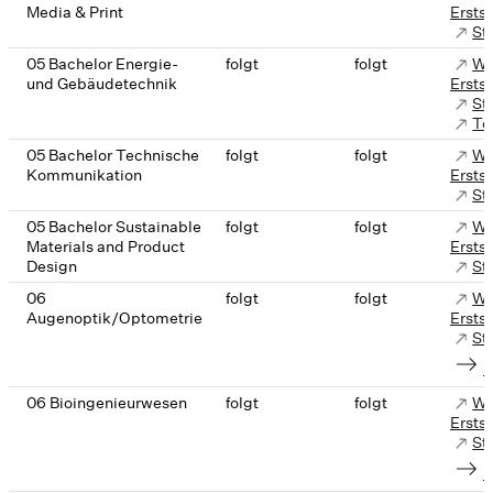
Media & Print
Ersts
St
05 Bachelor Energie-
folgt
folgt
We
und Gebäudetechnik
Ersts
St
Te
05 Bachelor Technische
folgt
folgt
We
Kommunikation
Ersts
St
05 Bachelor Sustainable
folgt
folgt
We
Materials and Product
Ersts
Design
St
06
folgt
folgt
We
Augenoptik/Optometrie
Ersts
St
K
06 Bioingenieurwesen
folgt
folgt
We
Ersts
St
K