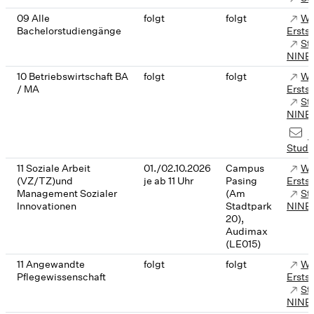
09 Alle
folgt
folgt
We
Bachelorstudiengänge
Ersts
St
NINE
10 Betriebswirtschaft BA
folgt
folgt
We
/ MA
Ersts
St
NINE
F
Studi
11 Soziale Arbeit
01./02.10.2026
Campus
We
(VZ/TZ)und
je ab 11 Uhr
Pasing
Ersts
Management Sozialer
(Am
St
Innovationen
Stadtpark
NINE
20),
Audimax
(LE015)
11 Angewandte
folgt
folgt
We
Pflegewissenschaft
Ersts
St
NINE