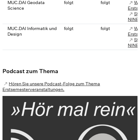
MUC.DAI Geodata
folgt
folgt
We
Science
Ersts
St
NINE
MUC.DAI Informatik und
folgt
folgt
We
Design
Ersts
St
NINE
Podcast zum Thema
Hören Sie unsere Podcast-Folge zum Thema
Erstsemesterveranstaltungen.