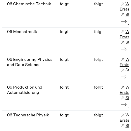
06 Chemische Technik
folgt
folgt
We
Ersts
St
K
06 Mechatronik
folgt
folgt
We
Ersts
St
K
06 Engineering Physics
folgt
folgt
We
and Data Science
Ersts
St
K
06 Produktion und
folgt
folgt
We
Automatisierung
Ersts
St
K
06 Technische Physik
folgt
folgt
We
Ersts
St