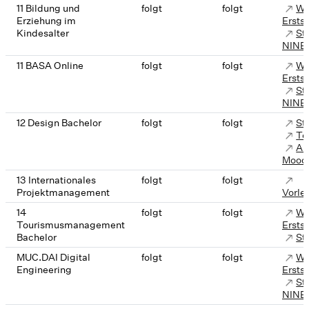
11 Bildung und
folgt
folgt
We
Erziehung im
Ersts
Kindesalter
St
NINE
11 BASA Online
folgt
folgt
We
Ersts
St
NINE
12 Design Bachelor
folgt
folgt
St
Te
Ak
Mood
13 Internationales
folgt
folgt
Projektmanagement
Vorle
14
folgt
folgt
We
Tourismusmanagement
Ersts
Bachelor
St
MUC.DAI Digital
folgt
folgt
We
Engineering
Ersts
St
NINE