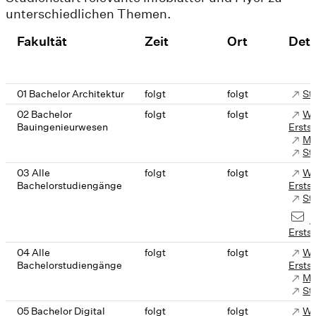
unterschiedlichen Themen.
Fakultät
Zeit
Ort
Deta
01 Bachelor Architektur
folgt
folgt
St
02 Bachelor
folgt
folgt
We
Bauingenieurwesen
Ersts
Mo
St
03 Alle
folgt
folgt
We
Bachelorstudiengänge
Ersts
St
K
Ersts
04 Alle
folgt
folgt
We
Bachelorstudiengänge
Ersts
Mo
St
05 Bachelor Digital
folgt
folgt
We