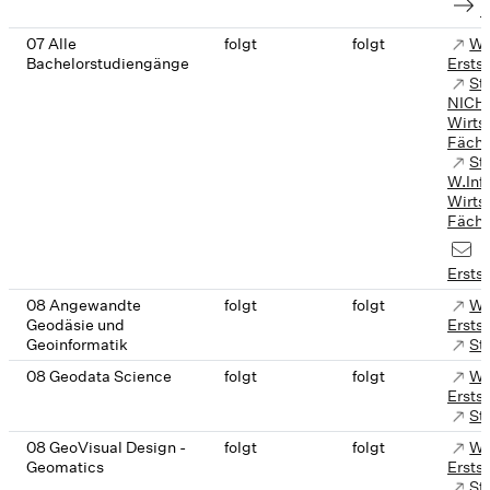
K
07 Alle
folgt
folgt
We
Bachelorstudiengänge
Ersts
St
NICHT
Wirts
Fäche
St
W.Inf
Wirts
Fäche
Ersts
08 Angewandte
folgt
folgt
We
Geodäsie und
Ersts
Geoinformatik
St
08 Geodata Science
folgt
folgt
We
Ersts
St
08 GeoVisual Design -
folgt
folgt
We
Geomatics
Ersts
St