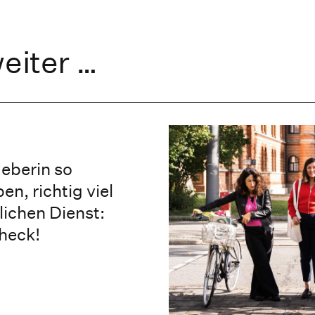
eiter …
geberin so
n, richtig viel
lichen Dienst:
heck!