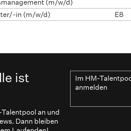
gsmanagement (m/w/d)
ter/-in (m/w/d)
E8
le ist
Im HM-Talentpoo
anmelden
-Talentpool an und
ews. Dann bleiben
 dem Laufenden!