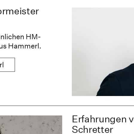
ormeister
sönlichen HM-
aus Hammerl.
rl
Erfahrungen v
Schretter