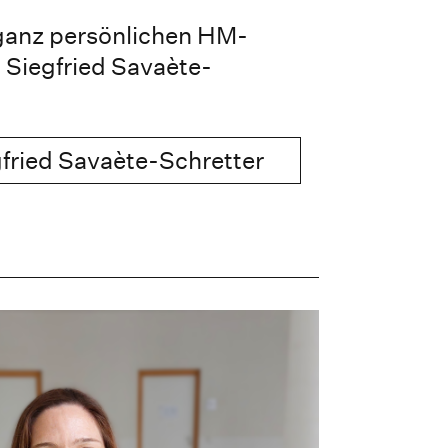
 ganz persönlichen HM-
i Siegfried Savaète-
fried Savaète-Schretter