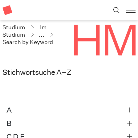
Studium
Im
Studium
...
Search by Keyword
Stichwortsuche A–Z
A
B
C D E