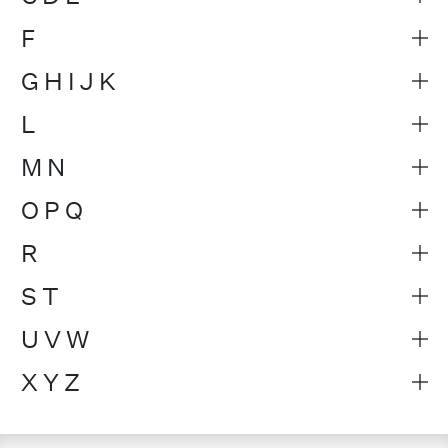
F
G H I J K
L
M N
O P Q
R
S T
U V W
X Y Z